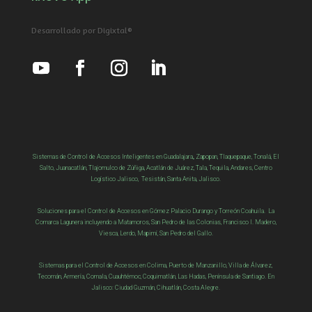
Desarrollado por Digixtal®
Sistemas de Control de Accesos Inteligentes en Guadalajara,, Zapopan, Tlaquepaque, Tonalá, El
Salto, Juanacatlán, Tlajomulco de Zúñiga, Acatlán de Juárez, Tala, Tequila, Andares, Centro
Logístico Jalisco, Tesistán, Santa Anita, Jalisco.
Soluciones para el Control de Accesos en Gómez Palacio Durango y Torreón Coahuila. La
Comarca Lagunera incluyendo a Matamoros, San Pedro de las Colonias, Francisco I. Madero,
Viesca
,
Lerdo,
Mapimí,
San Pedro del Gallo
.
Sistemas para el Control de Accesos en Colima, Puerto de Manzanillo, Villa de Álvarez,
Tecomán, Armería, Comala, Cuauhtémoc, Coquimatlán, Las Hadas, Península de Santiago. En
Jalisco: Ciudad Guzmán, Cihuatlán, Costa Alegre.