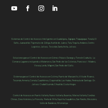
Sistemas de Control de Accesos Inteligentes en Guadalajara,, Zapopan, Tlaquepaque, Tonalá, El
Salto, Juanacatlán, Tlajomulco de Zúñiga, Acatlán de Juárez, Tala, Tequila, Andares, Centro
Logístico Jalisco, Tesistán, Santa Anita, Jalisco.
Soluciones para el Control de Accesos en Gómez Palacio Durango y Torreón Coahuila. La
Comarca Lagunera incluyendo a Matamoros, San Pedro de las Colonias, Francisco I. Madero,
Viesca
,
Lerdo,
Mapimí,
San Pedro del Gallo
.
Sistemas para el Control de Accesos en Colima, Puerto de Manzanillo, Villa de Álvarez,
Tecomán, Armería, Comala, Cuauhtémoc, Coquimatlán, Las Hadas, Península de Santiago. En
Jalisco: Ciudad Guzmán, Cihuatlán, Costa Alegre.
Control de Accesos en Puerto Vallarta, Nuevo Vallarta, Bucerías, Marina Vallarta, Conchas
Chinas, Zona Hotelera, La Floresta, Punta de Mita, Sayulita, Guayabitos, San Pancho, Mezcales,
Valle de Banderas, Mismaloya.