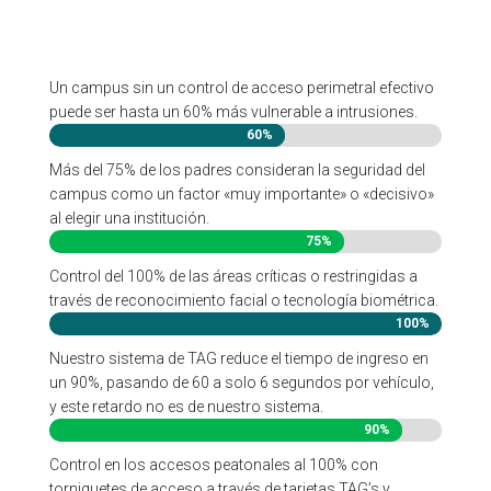
Un campus sin un control de acceso perimetral efectivo
puede ser hasta un 60% más vulnerable a intrusiones.
60%
60%
Más del 75% de los padres consideran la seguridad del
campus como un factor «muy importante» o «decisivo»
al elegir una institución.
75%
75%
Control del 100% de las áreas críticas o restringidas a
través de reconocimiento facial o tecnología biométrica.
100%
100%
Nuestro sistema de TAG reduce el tiempo de ingreso en
un 90%, pasando de 60 a solo 6 segundos por vehículo,
y este retardo no es de nuestro sistema.
90%
90%
Control en los accesos peatonales al 100% con
torniquetes de acceso a través de tarjetas TAG’s y