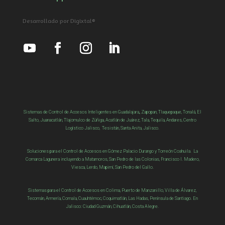
Desarrollado por Digixtal®
Sistemas de Control de Accesos Inteligentes en Guadalajara,, Zapopan, Tlaquepaque, Tonalá, El
Salto, Juanacatlán, Tlajomulco de Zúñiga, Acatlán de Juárez, Tala, Tequila, Andares, Centro
Logístico Jalisco, Tesistán, Santa Anita, Jalisco.
Soluciones para el Control de Accesos en Gómez Palacio Durango y Torreón Coahuila. La
Comarca Lagunera incluyendo a Matamoros, San Pedro de las Colonias, Francisco I. Madero,
Viesca
,
Lerdo,
Mapimí,
San Pedro del Gallo
.
Sistemas para el Control de Accesos en Colima, Puerto de Manzanillo, Villa de Álvarez,
Tecomán, Armería, Comala, Cuauhtémoc, Coquimatlán, Las Hadas, Península de Santiago. En
Jalisco: Ciudad Guzmán, Cihuatlán, Costa Alegre.