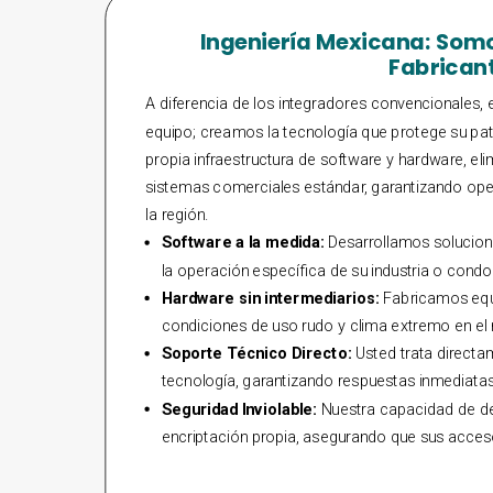
Ingeniería Mexicana: Somo
Fabrican
A diferencia de los integradores convencionales,
equipo; creamos la tecnología que protege su pat
propia infraestructura de software y hardware, eli
sistemas comerciales estándar, garantizando opera
la región.
Software a la medida:
Desarrollamos solucion
la operación específica de su industria o condo
Hardware sin intermediarios:
Fabricamos equ
condiciones de uso rudo y clima extremo en el
Soporte Técnico Directo:
Usted trata directa
tecnología, garantizando respuestas inmediatas 
Seguridad Inviolable:
Nuestra capacidad de de
encriptación propia, asegurando que sus acceso