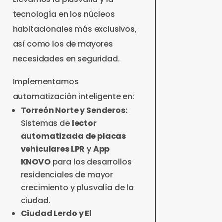
tecnología en los núcleos
habitacionales más exclusivos,
así como los de mayores
necesidades en seguridad.
Implementamos
automatización inteligente en:
Torreón Norte y Senderos:
Sistemas de
lector
automatizada de placas
vehiculares LPR
y
App
KNOVO
para los desarrollos
residenciales de mayor
crecimiento y plusvalía de la
ciudad.
Ciudad Lerdo y El