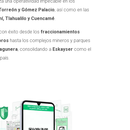
iza una operatividad impecable en los
e Torreón y Gómez Palacio
, así como en las
í, Tlahualilo y Cuencamé
.
 con éxito desde los
fraccionamientos
oros
hasta los complejos mineros y parques
agunera
, consolidando a
Eskayser
como el
país.