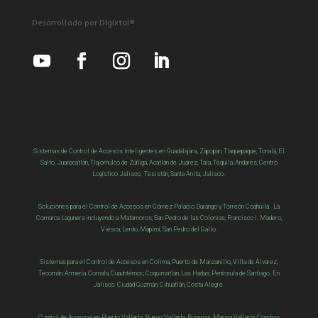
Desarrollado por Digixtal®
Sistemas de Control de Accesos Inteligentes en Guadalajara,, Zapopan, Tlaquepaque, Tonalá, El
Salto, Juanacatlán, Tlajomulco de Zúñiga, Acatlán de Juárez, Tala, Tequila, Andares, Centro
Logístico Jalisco, Tesistán, Santa Anita, Jalisco.
Soluciones para el Control de Accesos en Gómez Palacio Durango y Torreón Coahuila. La
Comarca Lagunera incluyendo a Matamoros, San Pedro de las Colonias, Francisco I. Madero,
Viesca
,
Lerdo,
Mapimí,
San Pedro del Gallo
.
Sistemas para el Control de Accesos en Colima, Puerto de Manzanillo, Villa de Álvarez,
Tecomán, Armería, Comala, Cuauhtémoc, Coquimatlán, Las Hadas, Península de Santiago. En
Jalisco: Ciudad Guzmán, Cihuatlán, Costa Alegre.
Control de Accesos en Puerto Vallarta, Nuevo Vallarta, Bucerías, Marina Vallarta, Conchas