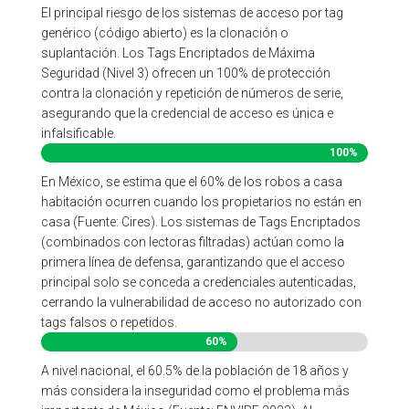
El principal riesgo de los sistemas de acceso por tag
genérico (código abierto) es la clonación o
suplantación. Los Tags Encriptados de Máxima
Seguridad (Nivel 3) ofrecen un 100% de protección
contra la clonación y repetición de números de serie,
asegurando que la credencial de acceso es única e
infalsificable.
100%
100%
En México, se estima que el 60% de los robos a casa
habitación ocurren cuando los propietarios no están en
casa (Fuente: Cires). Los sistemas de Tags Encriptados
(combinados con lectoras filtradas) actúan como la
primera línea de defensa, garantizando que el acceso
principal solo se conceda a credenciales autenticadas,
cerrando la vulnerabilidad de acceso no autorizado con
tags falsos o repetidos.
60%
60%
A nivel nacional, el 60.5% de la población de 18 años y
más considera la inseguridad como el problema más