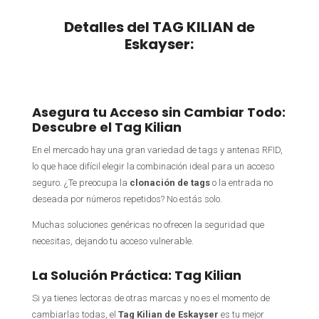
Detalles del TAG KILIAN de
Eskayser:
Asegura tu Acceso sin Cambiar Todo:
Descubre el Tag Kilian
En el mercado hay una gran variedad de tags y antenas RFID,
lo que hace difícil elegir la combinación ideal para un acceso
seguro. ¿Te preocupa la
clonación de tags
o la entrada no
deseada por números repetidos? No estás solo.
Muchas soluciones genéricas no ofrecen la seguridad que
necesitas, dejando tu acceso vulnerable.
La Solución Práctica: Tag Kilian
Si ya tienes lectoras de otras marcas y no es el momento de
cambiarlas todas, el
Tag Kilian de Eskayser
es tu mejor