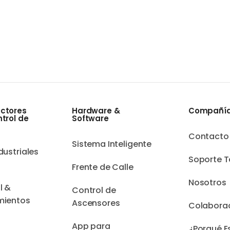
ctores
Hardware &
Compañía
ntrol de
Software
Contacto
Sistema Inteligente
dustriales
Soporte T
Frente de Calle
s
Nosotros
l &
Control de
mientos
Ascensores
Colabora
App para
¿Porqué E