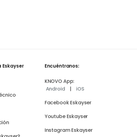
 Eskayser
Encuéntranos:
KNOVO App:
Android
|
iOS
écnico
Facebook Eskayser
Youtube Eskayser
ción
Instagram Eskayser
skayser?