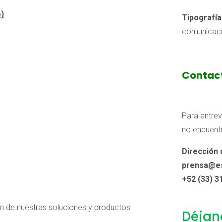
o)
Tipografía
comunicaci
Contact
Para entrev
no encuentr
Dirección
prensa@e
+52 (33) 3
ón de nuestras soluciones y productos
Déjan